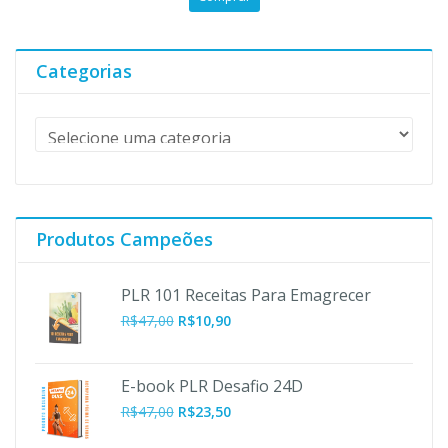
original
atual
era:
é:
R$197,00.
R$47,00.
Categorias
Produtos Campeões
PLR 101 Receitas Para Emagrecer
O
O
R$
47,00
R$
10,90
preço
preço
original
atual
era:
é:
E-book PLR Desafio 24D
R$47,00.
R$10,90.
R$
47,00
R$
23,50