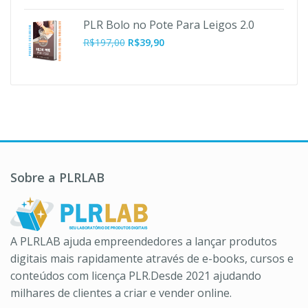
preço
preço
original
atual
PLR Bolo no Pote Para Leigos 2.0
era:
é:
O
O
R$
197,00
R$
39,90
R$37,00.
R$10,90.
preço
preço
original
atual
era:
é:
R$197,00.
R$39,90.
Sobre a PLRLAB
A PLRLAB ajuda empreendedores a lançar produtos
digitais mais rapidamente através de e-books, cursos e
conteúdos com licença PLR.Desde 2021 ajudando
milhares de clientes a criar e vender online.