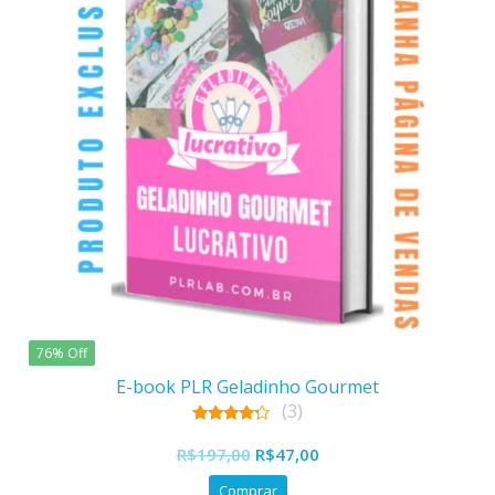
76% Off
E-book PLR Geladinho Gourmet
(3)
4.67
O
O
out of 5
R$
197,00
R$
47,00
preço
preço
Comprar