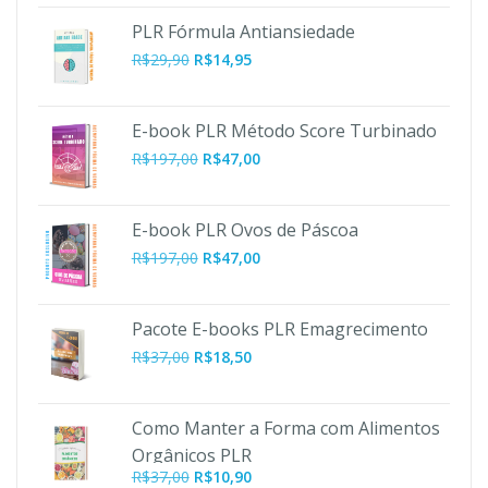
PLR Fórmula Antiansiedade
R$
29,90
R$
14,95
E-book PLR Método Score Turbinado
O
O
R$
197,00
R$
47,00
preço
preço
original
atual
era:
é:
E-book PLR Ovos de Páscoa
R$197,00.
R$47,00.
O
O
R$
197,00
R$
47,00
preço
preço
original
atual
era:
é:
Pacote E-books PLR Emagrecimento
R$197,00.
R$47,00.
R$
37,00
R$
18,50
Como Manter a Forma com Alimentos
Orgânicos PLR
O
O
R$
37,00
R$
10,90