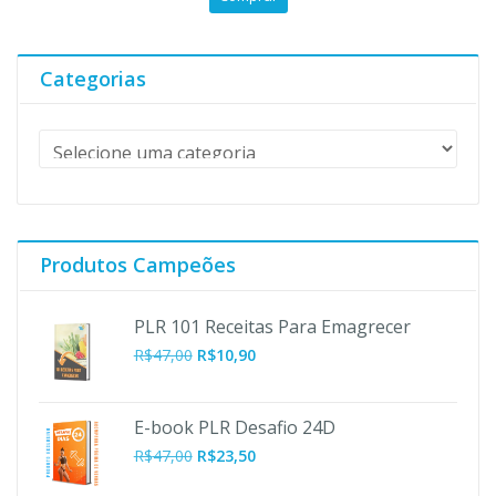
original
atual
era:
é:
R$47,00.
R$10,90.
Categorias
Produtos Campeões
PLR 101 Receitas Para Emagrecer
O
O
R$
47,00
R$
10,90
preço
preço
original
atual
era:
é:
E-book PLR Desafio 24D
R$47,00.
R$10,90.
R$
47,00
R$
23,50