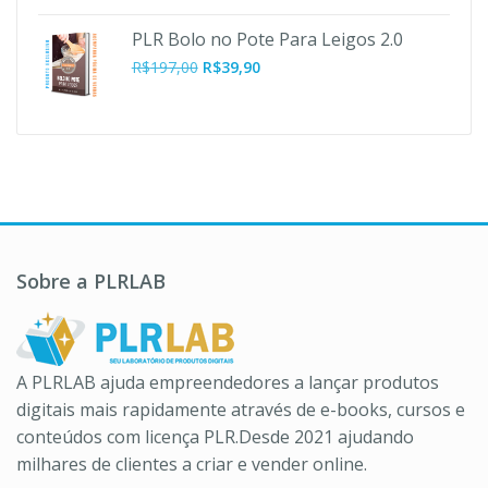
preço
preço
original
atual
PLR Bolo no Pote Para Leigos 2.0
era:
é:
O
O
R$
197,00
R$
39,90
R$37,00.
R$10,90.
preço
preço
original
atual
era:
é:
R$197,00.
R$39,90.
Sobre a PLRLAB
A PLRLAB ajuda empreendedores a lançar produtos
digitais mais rapidamente através de e-books, cursos e
conteúdos com licença PLR.Desde 2021 ajudando
milhares de clientes a criar e vender online.