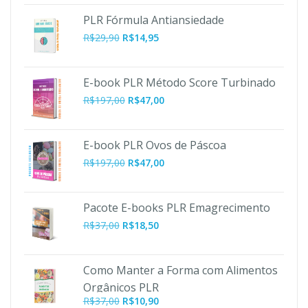
PLR Fórmula Antiansiedade
R$
29,90
R$
14,95
E-book PLR Método Score Turbinado
O
O
R$
197,00
R$
47,00
preço
preço
original
atual
era:
é:
E-book PLR Ovos de Páscoa
R$197,00.
R$47,00.
O
O
R$
197,00
R$
47,00
preço
preço
original
atual
era:
é:
Pacote E-books PLR Emagrecimento
R$197,00.
R$47,00.
R$
37,00
R$
18,50
Como Manter a Forma com Alimentos
Orgânicos PLR
O
O
R$
37,00
R$
10,90