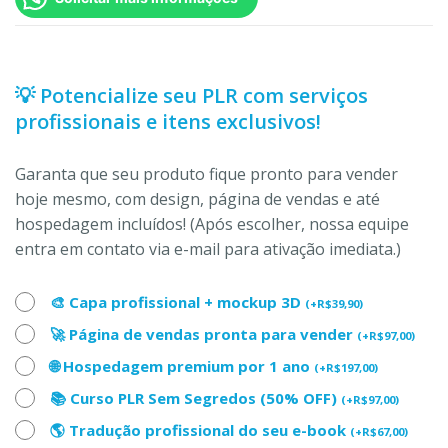
💡 Potencialize seu PLR com serviços
profissionais e itens exclusivos!
Garanta que seu produto fique pronto para vender
hoje mesmo, com design, página de vendas e até
hospedagem incluídos! (Após escolher, nossa equipe
entra em contato via e-mail para ativação imediata.)
🎨 Capa profissional + mockup 3D
(
+
R$
39,90
)
🚀 Página de vendas pronta para vender
(
+
R$
97,00
)
🌐 Hospedagem premium por 1 ano
(
+
R$
197,00
)
📚 Curso PLR Sem Segredos (50% OFF)
(
+
R$
97,00
)
🌎 Tradução profissional do seu e-book
(
+
R$
67,00
)