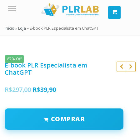
Menu
Início
»
Loja
»
E-book PLR Especialista em ChatGPT
87% Off
E-book PLR Especialista em
ChatGPT
O
O
R$
297,00
R$
39,90
R$
97,00
R$
97,00
preço
preço
R$
37,90
R$
19,90
original
atual
COMPRAR
era:
é:
R$297,00.
R$39,90.