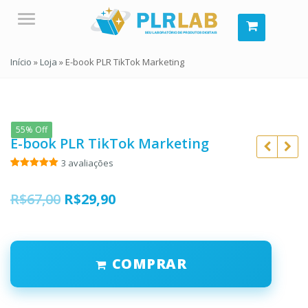
Menu
Início
»
Loja
»
E-book PLR TikTok Marketing
55% Off
E-book PLR TikTok Marketing
3
avaliações
Avaliado
3
como
5.00
de 5, com
O
O
R$
67,00
R$
29,90
baseado
em
preço
preço
avaliações
R$
47,00
de clientes
original
atual
R$
10,90
R$
29,90
COMPRAR
era:
é:
R$
R$67,00.
R$29,90.