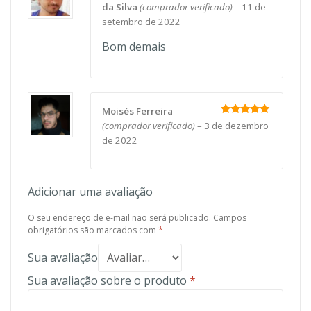
Avaliação
5
da Silva
(comprador verificado)
–
11 de
de 5
setembro de 2022
Bom demais
Moisés Ferreira
Avaliação
5
(comprador verificado)
–
3 de dezembro
de 5
de 2022
Adicionar uma avaliação
O seu endereço de e-mail não será publicado.
Campos
obrigatórios são marcados com
*
Sua avaliação
Sua avaliação sobre o produto
*