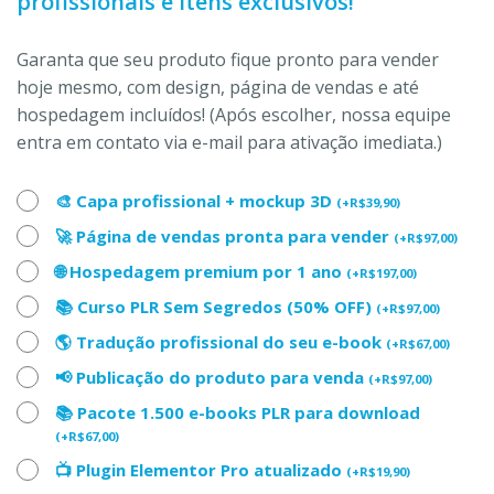
profissionais e itens exclusivos!
Garanta que seu produto fique pronto para vender
hoje mesmo, com design, página de vendas e até
hospedagem incluídos! (Após escolher, nossa equipe
entra em contato via e-mail para ativação imediata.)
🎨 Capa profissional + mockup 3D
(
+
R$
39,90
)
🚀 Página de vendas pronta para vender
(
+
R$
97,00
)
🌐 Hospedagem premium por 1 ano
(
+
R$
197,00
)
📚 Curso PLR Sem Segredos (50% OFF)
(
+
R$
97,00
)
🌎 Tradução profissional do seu e-book
(
+
R$
67,00
)
📢 Publicação do produto para venda
(
+
R$
97,00
)
📚 Pacote 1.500 e-books PLR para download
(
+
R$
67,00
)
📺 Plugin Elementor Pro atualizado
(
+
R$
19,90
)