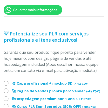
Solicitar mais informações
💡 Potencialize seu PLR com serviços
profissionais e itens exclusivos!
Garanta que seu produto fique pronto para vender
hoje mesmo, com design, página de vendas e até
hospedagem incluídos! (Após escolher, nossa equipe
entra em contato via e-mail para ativação imediata.)
🎨 Capa profissional + mockup 3D
(
+
R$
39,90
)
🚀 Página de vendas pronta para vender
(
+
R$
97,00
)
🌐 Hospedagem premium por 1 ano
(
+
R$
197,00
)
📚 Curso PLR Sem Segredos (50% OFF)
(
+
R$
97,00
)