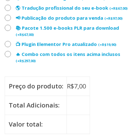
🌎 Tradução profissional do seu e-book
(
+
R$
67,00
)
📢 Publicação do produto para venda
(
+
R$
97,00
)
📚 Pacote 1.500 e-books PLR para download
(
+
R$
67,00
)
📺 Plugin Elementor Pro atualizado
(
+
R$
19,90
)
🔥 Combo com todos os itens acima inclusos
(
+
R$
297,00
)
Preço do produto:
R$
7,00
Total Adicionais:
Valor total: