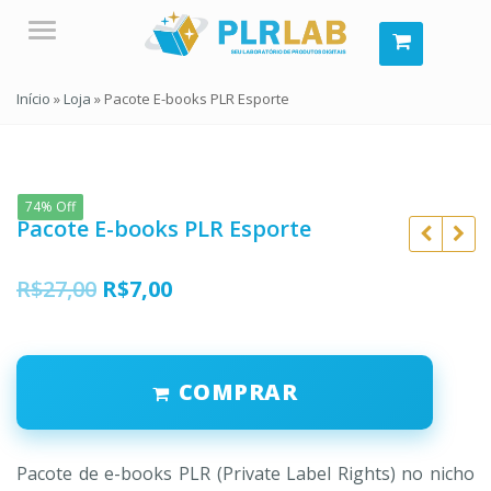
Menu
Início
»
Loja
»
Pacote E-books PLR Esporte
74% Off
Pacote E-books PLR Esporte
O
O
R$
27,00
R$
7,00
preço
preço
original
atual
R$
27,00
R$
27,00
R$
7,00
COMPRAR
era:
é:
R$
10,90
R$27,00.
R$7,00.
Pacote de e-books PLR (Private Label Rights) no nicho