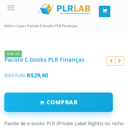
Menu
Início
»
Loja
»
Pacote E-books PLR Finanças
69% Off
Pacote E-books PLR Finanças
O
O
R$
97,00
R$
29,90
preço
preço
original
atual
R$
97,00
COMPRAR
era:
é:
R$
10,90
R$
97,00
R$
9,00
R$97,00.
R$29,90.
Pacote de e-books PLR (Private Label Rights) no nicho