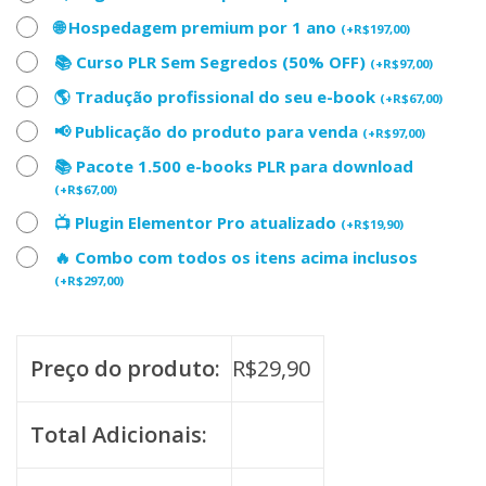
🌐 Hospedagem premium por 1 ano
(
+
R$
197,00
)
📚 Curso PLR Sem Segredos (50% OFF)
(
+
R$
97,00
)
🌎 Tradução profissional do seu e-book
(
+
R$
67,00
)
📢 Publicação do produto para venda
(
+
R$
97,00
)
📚 Pacote 1.500 e-books PLR para download
(
+
R$
67,00
)
📺 Plugin Elementor Pro atualizado
(
+
R$
19,90
)
🔥 Combo com todos os itens acima inclusos
(
+
R$
297,00
)
Preço do produto:
R$
29,90
Total Adicionais: