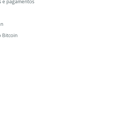
s e pagamentos
in
 Bitcoin