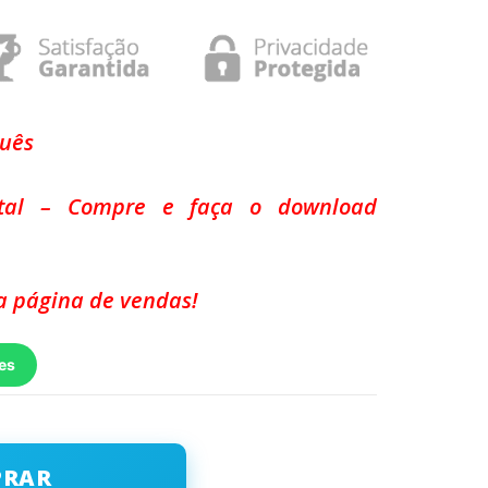
guês
ital – Compre e faça o download
 página de vendas!
es
PRAR