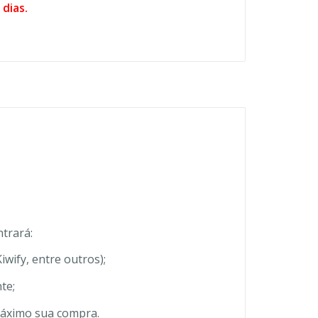
dias.
ntrará:
ify, entre outros);
te;
 máximo sua compra.