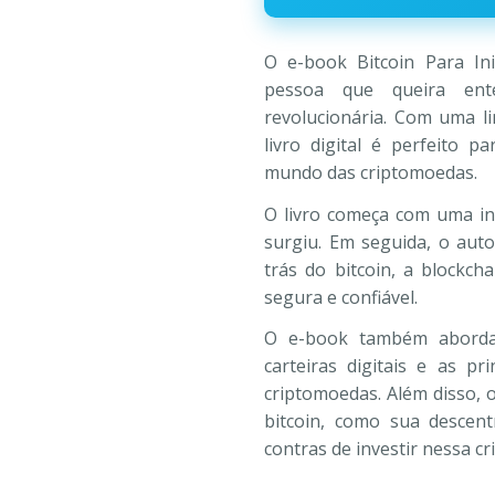
R$197,00.
R$30
O e-book Bitcoin Para In
pessoa que queira ent
revolucionária. Com uma l
livro digital é perfeito 
mundo das criptomoedas.
O livro começa com uma in
surgiu. Em seguida, o aut
trás do bitcoin, a blockch
segura e confiável.
O e-book também aborda
carteiras digitais e as p
criptomoedas. Além disso, o
bitcoin, como sua descent
contras de investir nessa c