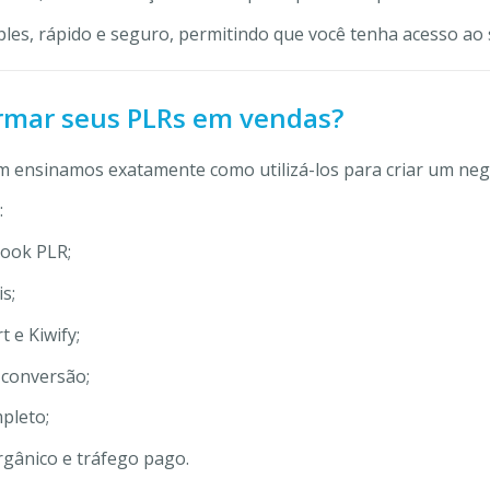
ples, rápido e seguro, permitindo que você tenha acesso a
ormar seus PLRs em vendas?
m ensinamos exatamente como utilizá-los para criar um negóc
:
book PLR;
s;
 e Kiwify;
 conversão;
pleto;
rgânico e tráfego pago.