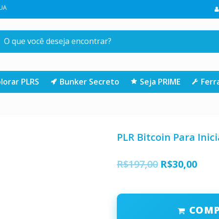
A COMPRA NA LOJA | CLIQUE AQUI
lorar PLRS
Bunker Secreto
Seja PRIME
Fer
PLR Bitcoin Para Inic
O
O
R$
197,00
R$
30,00
preço
preç
original
atua
COM
era:
é: