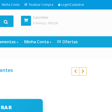
Minha Conta
Finalizar Compra
Login/Cadastrar
Carrinho
0 item(s) -
R$
0,00
ramentas
Minha Conta
Ofertas
iantes
o
R$
197,00
l
R$
197,00
R$
40,00
PRAR
R$
40,00