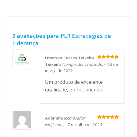
2 avaliações para
PLR Estratégias de
Liderança
Emerson Soares Teixeira
Avaliação
5
Teixeira
(comprador verificado)
–
13 de
de 5
março de 2022
Um produto de excelente
qualidade, eu recomendo.
Anônimo
(comprador
Avaliação
5
verificado)
–
7 de julho de 2024
de 5