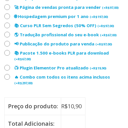
🚀 Página de vendas pronta para vender
(
+
R$
97,00
)
🌐 Hospedagem premium por 1 ano
(
+
R$
197,00
)
📚 Curso PLR Sem Segredos (50% OFF)
(
+
R$
97,00
)
🌎 Tradução profissional do seu e-book
(
+
R$
67,00
)
📢 Publicação do produto para venda
(
+
R$
97,00
)
📚 Pacote 1.500 e-books PLR para download
(
+
R$
67,00
)
📺 Plugin Elementor Pro atualizado
(
+
R$
19,90
)
🔥 Combo com todos os itens acima inclusos
(
+
R$
297,00
)
Preço do produto:
R$
10,90
Total Adicionais: