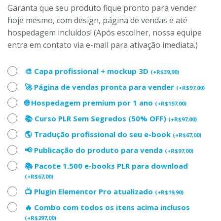
Garanta que seu produto fique pronto para vender
hoje mesmo, com design, página de vendas e até
hospedagem incluídos! (Após escolher, nossa equipe
entra em contato via e-mail para ativação imediata.)
🎨 Capa profissional + mockup 3D
(
+
R$
39,90
)
🚀 Página de vendas pronta para vender
(
+
R$
97,00
)
🌐 Hospedagem premium por 1 ano
(
+
R$
197,00
)
📚 Curso PLR Sem Segredos (50% OFF)
(
+
R$
97,00
)
🌎 Tradução profissional do seu e-book
(
+
R$
67,00
)
📢 Publicação do produto para venda
(
+
R$
97,00
)
📚 Pacote 1.500 e-books PLR para download
(
+
R$
67,00
)
📺 Plugin Elementor Pro atualizado
(
+
R$
19,90
)
🔥 Combo com todos os itens acima inclusos
(
+
R$
297,00
)