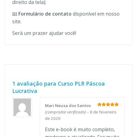
direito da tela);
📧
Formulário de contato
disponível em nosso
site.
Será um prazer ajudar você!
1 avaliação para
Curso PLR Páscoa
Lucrativa
Mari Neusa dos Santos
Avaliação
5
(comprador verificado)
–
8 de fevereiro
de 5
de 2026
Este e-book é muito completo,