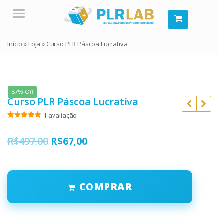
Menu
Início
»
Loja
»
Curso PLR Páscoa Lucrativa
87% Off
Curso PLR Páscoa Lucrativa
1
avaliação
Avaliado
1
como
5.00
de 5, com
O
O
R$
497,00
R$
67,00
baseado
em
preço
preço
avaliação de
R$
197,00
R$
97,00
cliente
original
atual
R$
59,00
R$
10,90
COMPRAR
era:
é:
R$497,00.
R$67,00.