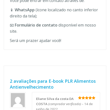
Você pode entrar em contato através de:
📱
WhatsApp
(ícone localizado no canto inferior
direito da tela);
📧
Formulário de contato
disponível em nosso
site.
Será um prazer ajudar você!
2 avaliações para
E-book PLR Alimentos
Antienvelhecimento
Eliane Silva da costa DA
Avaliação
5
COSTA
(comprador verificado)
–
14 de
de 5
junho de 2022