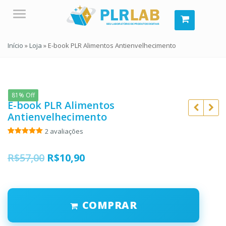
Menu
Início
»
Loja
»
E-book PLR Alimentos Antienvelhecimento
81% Off
E-book PLR Alimentos
Antienvelhecimento
2
avaliações
Avaliado
2
como
5.00
de 5, com
O
O
R$
57,00
R$
10,90
baseado
em
R$
57,00
R$
57,00
preço
preço
avaliações
de clientes
R$
10,90
R$
10,90
original
atual
COMPRAR
era:
é:
R$57,00.
R$10,90.