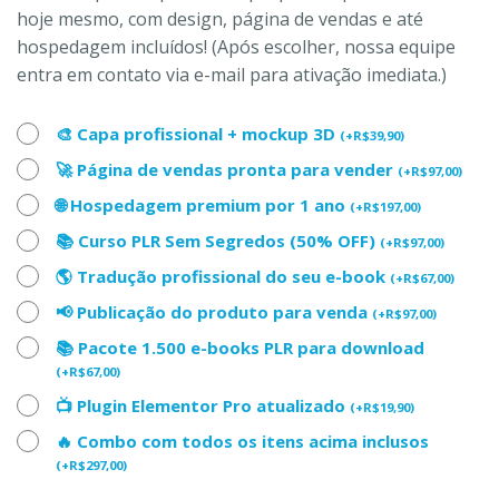
hoje mesmo, com design, página de vendas e até
hospedagem incluídos! (Após escolher, nossa equipe
entra em contato via e-mail para ativação imediata.)
🎨 Capa profissional + mockup 3D
(
+
R$
39,90
)
🚀 Página de vendas pronta para vender
(
+
R$
97,00
)
🌐 Hospedagem premium por 1 ano
(
+
R$
197,00
)
📚 Curso PLR Sem Segredos (50% OFF)
(
+
R$
97,00
)
🌎 Tradução profissional do seu e-book
(
+
R$
67,00
)
📢 Publicação do produto para venda
(
+
R$
97,00
)
📚 Pacote 1.500 e-books PLR para download
(
+
R$
67,00
)
📺 Plugin Elementor Pro atualizado
(
+
R$
19,90
)
🔥 Combo com todos os itens acima inclusos
(
+
R$
297,00
)