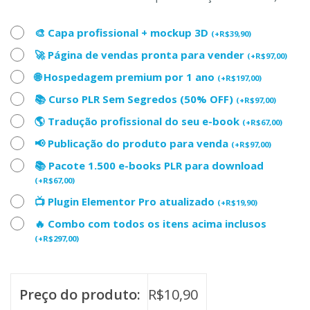
🎨 Capa profissional + mockup 3D
(
+
R$
39,90
)
🚀 Página de vendas pronta para vender
(
+
R$
97,00
)
🌐 Hospedagem premium por 1 ano
(
+
R$
197,00
)
📚 Curso PLR Sem Segredos (50% OFF)
(
+
R$
97,00
)
🌎 Tradução profissional do seu e-book
(
+
R$
67,00
)
📢 Publicação do produto para venda
(
+
R$
97,00
)
📚 Pacote 1.500 e-books PLR para download
(
+
R$
67,00
)
📺 Plugin Elementor Pro atualizado
(
+
R$
19,90
)
🔥 Combo com todos os itens acima inclusos
(
+
R$
297,00
)
Preço do produto:
R$
10,90