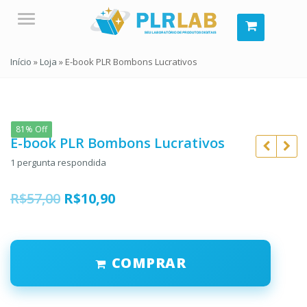
Menu
Início
»
Loja
»
E-book PLR Bombons Lucrativos
81% Off
E-book PLR Bombons Lucrativos
1
pergunta respondida
O
O
R$
57,00
R$
10,90
preço
preço
R$
57,00
R$
197,00
original
atual
R$
10,90
R$
39,90
COMPRAR
era:
é:
R$57,00.
R$10,90.