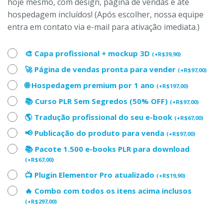
hoje mesmo, com design, página de vendas e até
hospedagem incluídos! (Após escolher, nossa equipe
entra em contato via e-mail para ativação imediata.)
🎨 Capa profissional + mockup 3D
(
+
R$
39,90
)
🚀 Página de vendas pronta para vender
(
+
R$
97,00
)
🌐 Hospedagem premium por 1 ano
(
+
R$
197,00
)
📚 Curso PLR Sem Segredos (50% OFF)
(
+
R$
97,00
)
🌎 Tradução profissional do seu e-book
(
+
R$
67,00
)
📢 Publicação do produto para venda
(
+
R$
97,00
)
📚 Pacote 1.500 e-books PLR para download
(
+
R$
67,00
)
📺 Plugin Elementor Pro atualizado
(
+
R$
19,90
)
🔥 Combo com todos os itens acima inclusos
(
+
R$
297,00
)