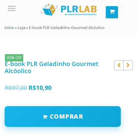
Menu
Início
»
Loja
»
E-book PLR Geladinho Gourmet Alcóolico
89% Off
E-book PLR Geladinho Gourmet
Alcóolico
O
O
R$
97,00
R$
10,90
preço
preço
R$
57,00
R$
97,00
original
atual
R$
10,90
R$
10,90
COMPRAR
era:
é:
R$97,00.
R$10,90.