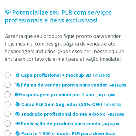
💡 Potencialize seu PLR com serviços
profissionais e itens exclusivos!
Garanta que seu produto fique pronto para vender
hoje mesmo, com design, página de vendas e até
hospedagem incluídos! (Após escolher, nossa equipe
entra em contato via e-mail para ativação imediata.)
🎨 Capa profissional + mockup 3D
(
+
R$
39,90
)
🚀 Página de vendas pronta para vender
(
+
R$
97,00
)
🌐 Hospedagem premium por 1 ano
(
+
R$
197,00
)
📚 Curso PLR Sem Segredos (50% OFF)
(
+
R$
97,00
)
🌎 Tradução profissional do seu e-book
(
+
R$
67,00
)
📢 Publicação do produto para venda
(
+
R$
97,00
)
📚 Pacote 1.500 e-books PLR para download