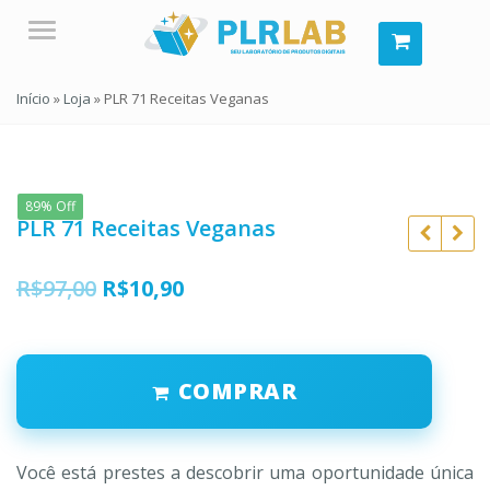
Menu
Início
»
Loja
»
PLR 71 Receitas Veganas
89% Off
PLR 71 Receitas Veganas
O
O
R$
97,00
R$
10,90
preço
preço
R$
997,00
original
atual
R$
497,00
R$
97,00
COMPRAR
era:
é:
R$
10,90
R$97,00.
R$10,90.
Você está prestes a descobrir uma oportunidade única