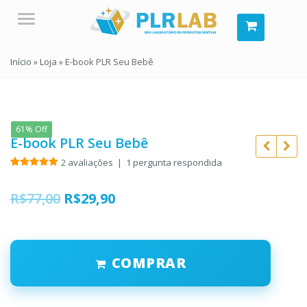
Menu
Início
»
Loja
»
E-book PLR Seu Bebê
61% Off
E-book PLR Seu Bebê
2
avaliações
|
1
pergunta respondida
Avaliado
2
como
5.00
de 5, com
O
O
R$
77,00
R$
29,90
baseado
em
R$
97,00
preço
preço
avaliações
R$
29,90
R$
47,00
de clientes
original
atual
R$
10,90
COMPRAR
era:
é:
R$77,00.
R$29,90.