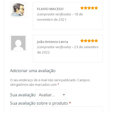
FLAVIO MACESO
Avaliação
5
(comprador verificado)
–
18 de
de 5
novembro de 2021
João Antonio Leiria
Avaliação
5
(comprador verificado)
–
23 de setembro
de 5
de 2022
Adicionar uma avaliação
O seu endereço de e-mail não será publicado.
Campos
obrigatórios são marcados com
*
Sua avaliação
Sua avaliação sobre o produto
*