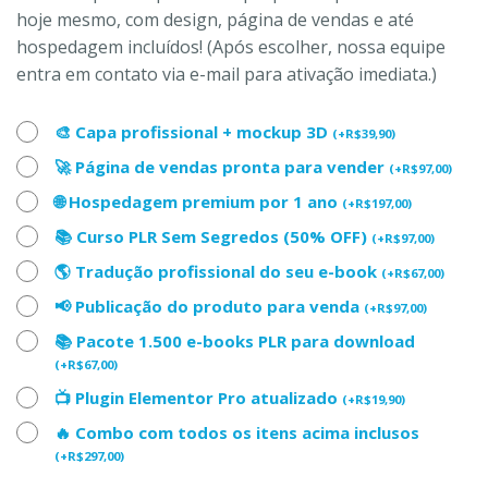
hoje mesmo, com design, página de vendas e até
hospedagem incluídos! (Após escolher, nossa equipe
entra em contato via e-mail para ativação imediata.)
🎨 Capa profissional + mockup 3D
(
+
R$
39,90
)
🚀 Página de vendas pronta para vender
(
+
R$
97,00
)
🌐 Hospedagem premium por 1 ano
(
+
R$
197,00
)
📚 Curso PLR Sem Segredos (50% OFF)
(
+
R$
97,00
)
🌎 Tradução profissional do seu e-book
(
+
R$
67,00
)
📢 Publicação do produto para venda
(
+
R$
97,00
)
📚 Pacote 1.500 e-books PLR para download
(
+
R$
67,00
)
📺 Plugin Elementor Pro atualizado
(
+
R$
19,90
)
🔥 Combo com todos os itens acima inclusos
(
+
R$
297,00
)