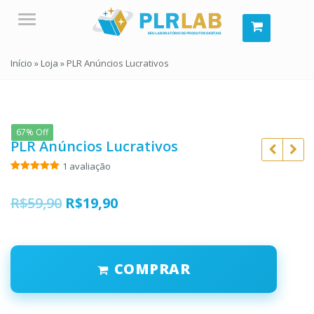
Menu
Início
»
Loja
»
PLR Anúncios Lucrativos
67% Off
PLR Anúncios Lucrativos
1
avaliação
Avaliado
1
como
5.00
de 5, com
O
O
R$
59,90
R$
19,90
baseado
em
R$
59,90
preço
preço
avaliação de
R$
10,90
R$
197,00
cliente
original
atual
R$
57,00
COMPRAR
era:
é:
R$59,90.
R$19,90.