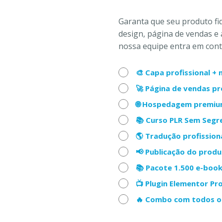
Garanta que seu produto f
design, página de vendas e 
nossa equipe entra em conta
🎨 Capa profissional 
🚀 Página de vendas p
🌐 Hospedagem premiu
📚 Curso PLR Sem Seg
🌎 Tradução profission
📢 Publicação do prod
📚 Pacote 1.500 e-boo
📺 Plugin Elementor Pr
🔥 Combo com todos os