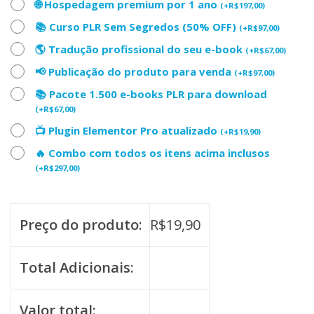
🌐 Hospedagem premium por 1 ano
(
+
R$
197,00
)
📚 Curso PLR Sem Segredos (50% OFF)
(
+
R$
97,00
)
🌎 Tradução profissional do seu e-book
(
+
R$
67,00
)
📢 Publicação do produto para venda
(
+
R$
97,00
)
📚 Pacote 1.500 e-books PLR para download
(
+
R$
67,00
)
📺 Plugin Elementor Pro atualizado
(
+
R$
19,90
)
🔥 Combo com todos os itens acima inclusos
(
+
R$
297,00
)
Preço do produto:
R$
19,90
Total Adicionais:
Valor total: