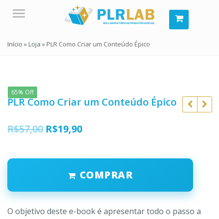
Menu
Início
»
Loja
»
PLR Como Criar um Conteúdo Épico
65% Off
PLR Como Criar um Conteúdo Épico
O
O
R$
57,00
R$
19,90
preço
preço
original
atual
R$
57,00
COMPRAR
era:
é:
R$
57,00
R$
19,90
R$
19,90
R$57,00.
R$19,90.
O objetivo deste e-book é apresentar todo o passo a