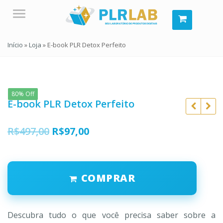
Menu
Início
»
Loja
»
E-book PLR Detox Perfeito
80% Off
E-book PLR Detox Perfeito
O
O
R$
497,00
R$
97,00
preço
preço
original
atual
R$
497,00
COMPRAR
era:
é:
R$
197,00
R$
97,00
R$
57,00
R$497,00.
R$97,00.
Descubra tudo o que você precisa saber sobre a