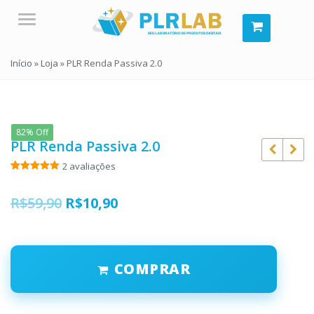
Menu
Início
»
Loja
»
PLR Renda Passiva 2.0
82% Off
PLR Renda Passiva 2.0
2
avaliações
Avaliado
2
como
5.00
de 5, com
O
O
R$
59,90
R$
10,90
baseado
em
preço
preço
avaliações
R$
197,00
de clientes
original
atual
R$
47,00
R$
59,90
COMPRAR
era:
é:
R$
10,90
R$59,90.
R$10,90.