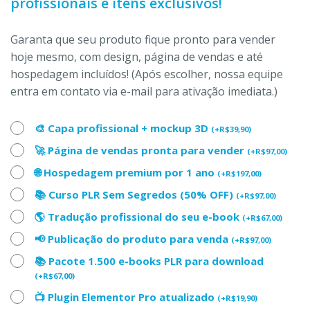
profissionais e itens exclusivos!
Garanta que seu produto fique pronto para vender
hoje mesmo, com design, página de vendas e até
hospedagem incluídos! (Após escolher, nossa equipe
entra em contato via e-mail para ativação imediata.)
🎨 Capa profissional + mockup 3D
(
+
R$
39,90
)
🚀 Página de vendas pronta para vender
(
+
R$
97,00
)
🌐 Hospedagem premium por 1 ano
(
+
R$
197,00
)
📚 Curso PLR Sem Segredos (50% OFF)
(
+
R$
97,00
)
🌎 Tradução profissional do seu e-book
(
+
R$
67,00
)
📢 Publicação do produto para venda
(
+
R$
97,00
)
📚 Pacote 1.500 e-books PLR para download
(
+
R$
67,00
)
📺 Plugin Elementor Pro atualizado
(
+
R$
19,90
)