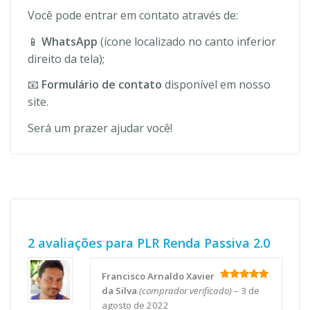
Você pode entrar em contato através de:
📱
WhatsApp
(ícone localizado no canto inferior
direito da tela);
📧
Formulário de contato
disponível em nosso
site.
Será um prazer ajudar você!
2 avaliações para
PLR Renda Passiva 2.0
Francisco Arnaldo Xavier
Avaliação
5
da Silva
(comprador verificado)
–
3 de
de 5
agosto de 2022