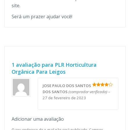
site.
Será um prazer ajudar você!
1 avaliação para
PLR Horticultura
Orgânica Para Leigos
JOSE PAULO DOS SANTOS
Avaliação
DOS SANTOS
(comprador verificado)
–
4
de 5
27 de fevereiro de 2023
Adicionar uma avaliação
O seu endereço de e-mail não será publicado.
Campos