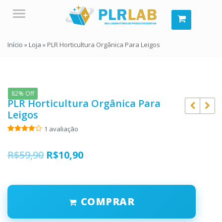
Menu
Início
»
Loja
»
PLR Horticultura Orgânica Para Leigos
82% Off
PLR Horticultura Orgânica Para
Leigos
1
avaliação
Avaliado
1
como
4.00
de 5,
O
O
R$
59,90
R$
10,90
R$
59,90
R$
59,90
com
baseado
R$
10,90
R$
10,90
preço
preço
em
avaliação
original
atual
de cliente
COMPRAR
era:
é:
R$59,90.
R$10,90.