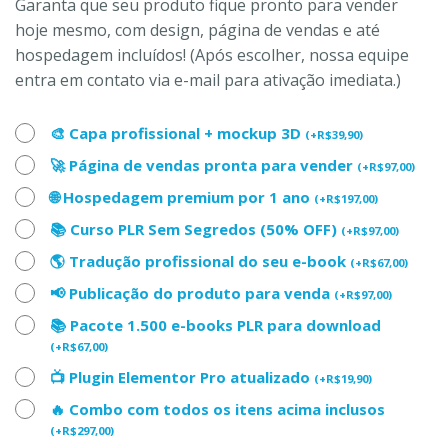
Garanta que seu produto fique pronto para vender
hoje mesmo, com design, página de vendas e até
hospedagem incluídos! (Após escolher, nossa equipe
entra em contato via e-mail para ativação imediata.)
🎨 Capa profissional + mockup 3D
(
+
R$
39,90
)
🚀 Página de vendas pronta para vender
(
+
R$
97,00
)
🌐 Hospedagem premium por 1 ano
(
+
R$
197,00
)
📚 Curso PLR Sem Segredos (50% OFF)
(
+
R$
97,00
)
🌎 Tradução profissional do seu e-book
(
+
R$
67,00
)
📢 Publicação do produto para venda
(
+
R$
97,00
)
📚 Pacote 1.500 e-books PLR para download
(
+
R$
67,00
)
📺 Plugin Elementor Pro atualizado
(
+
R$
19,90
)
🔥 Combo com todos os itens acima inclusos
(
+
R$
297,00
)