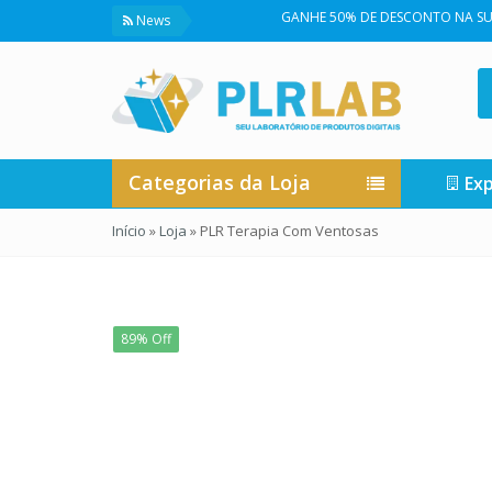
GANHE 50% DE DESCONTO NA SUA PRIMEIRA
News
Categorias da Loja
Exp
Início
»
Loja
»
PLR Terapia Com Ventosas
89% Off