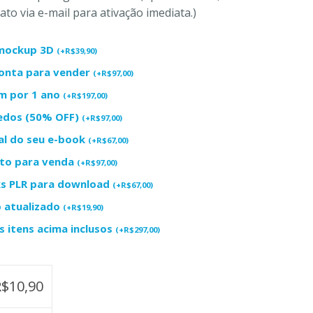
to via e-mail para ativação imediata.)
+ mockup 3D
(
+
R$
39,90
)
ronta para vender
(
+
R$
97,00
)
m por 1 ano
(
+
R$
197,00
)
redos (50% OFF)
(
+
R$
97,00
)
al do seu e-book
(
+
R$
67,00
)
uto para venda
(
+
R$
97,00
)
ks PLR para download
(
+
R$
67,00
)
o atualizado
(
+
R$
19,90
)
 itens acima inclusos
(
+
R$
297,00
)
R$
10,90