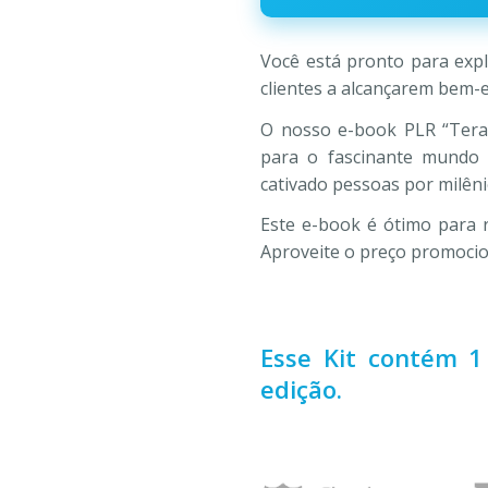
R$97,00.
R$10,
Você está pronto para exp
clientes a alcançarem bem-e
O nosso e-book PLR “Tera
para o fascinante mundo 
cativado pessoas por milêni
Este e-book é ótimo para 
Aproveite o preço promocio
Esse Kit contém 1
edição.