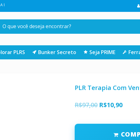
 COMPRA NA LOJA | CLIQUE AQUI
lorar PLRS
Bunker Secreto
Seja PRIME
Fer
PLR Terapia Com Ven
O
O
R$
97,00
R$
10,90
preço
preço
original
atual
COM
era:
é: