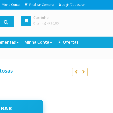
Minha Conta
Finalizar Compra
Login/Cadastrar
Carrinho
0 item(s) -
R$
0,00
ramentas
Minha Conta
Ofertas
tosas
R$
97,00
R$
97,00
R$
10,90
R$
10,90
PRAR