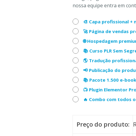
nossa equipe entra em conta
🎨 Capa profissional 
🚀 Página de vendas p
🌐 Hospedagem premiu
📚 Curso PLR Sem Seg
🌎 Tradução profission
📢 Publicação do prod
📚 Pacote 1.500 e-boo
📺 Plugin Elementor Pr
🔥 Combo com todos os
Preço do produto: